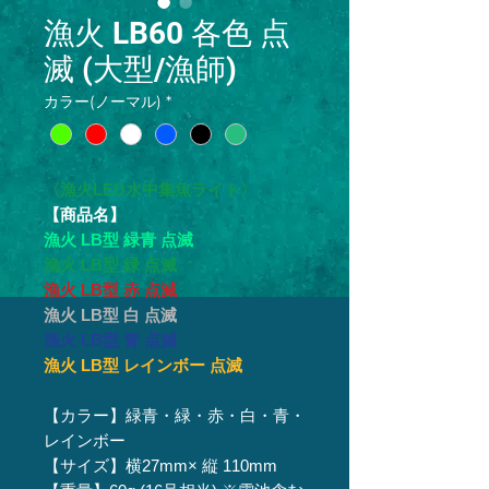
漁火 LB60 各色 点
滅 (大型/漁師)
カラー(ノーマル)
*
〈漁火LED水中集魚ライト〉
【商品名】
漁火 LB型 緑青 点滅
漁火 LB型 緑 点滅
漁火 LB型 赤 点滅
漁火 LB型 白 点滅
漁火 LB型 青 点滅
漁火 LB型 レインボー 点滅
【カラー】緑青・緑・赤・白・青・
レインボー
【サイズ】横27mm× 縦 110mm