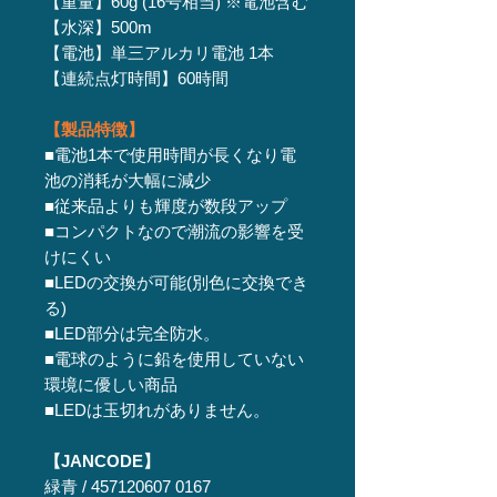
【重量】60g (16号相当) ※電池含む
【水深】500m
【電池】単三アルカリ電池 1本
【連続点灯時間】60時間
【製品特徴】
■電池1本で使用時間が長くなり電
池の消耗が大幅に減少
■従来品よりも輝度が数段アップ
■コンパクトなので潮流の影響を受
けにくい
■LEDの交換が可能(別色に交換でき
る)
■LED部分は完全防水。
■電球のように鉛を使用していない
環境に優しい商品
■LEDは玉切れがありません。
【JANCODE】
緑青 / 457120607 0167