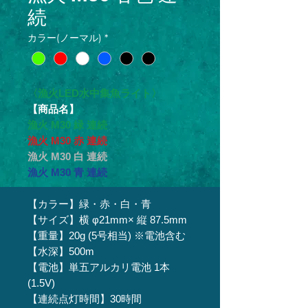
続
カラー(ノーマル)
*
〈漁火LED水中集魚ライト〉
【商品名】
漁火 M30 緑 連続
漁火 M30 赤 連続
漁火 M30 白 連続
漁火 M30 青 連続
【カラー】緑・赤・白・青
【サイズ】横 φ21mm× 縦 87.5mm
【重量】20g (5号相当) ※電池含む
【水深】500m
【電池】単五アルカリ電池 1本
(1.5V)
【連続点灯時間】30時間