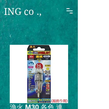
ING co .,
漁火 M30 各色 連