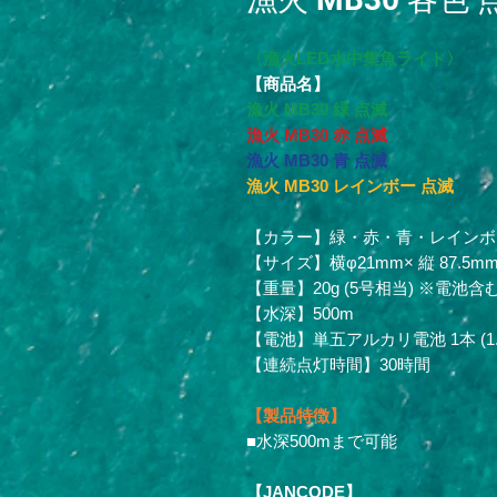
〈漁火LED水中集魚ライト〉
【商品名】
漁火 MB30 緑 点滅
漁火 MB30 赤 点滅
漁火 MB30 青 点滅
漁火 MB30 レインボー 点滅
【カラー】緑・赤・青・レインボ
【サイズ】横φ21mm× 縦 87.5m
【重量】20g (5号相当) ※電池含
【水深】500m
【電池】単五アルカリ電池 1本 (1.
【連続点灯時間】30時間
【製品特徴】
■水深500mまで可能
【JANCODE】