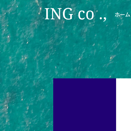
ING co .,
ホーム