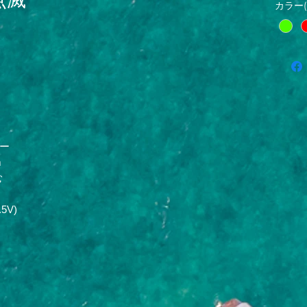
カラー
ー
m
む
5V)