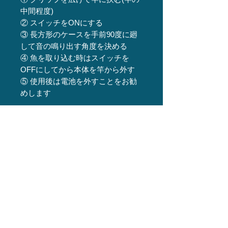
中間程度)
② スイッチをONにする
③ 長方形のケースを手前90度に廻
して音の鳴り出す角度を決める
④ 魚を取り込む時はスイッチを
OFFにしてから本体を竿から外す
⑤ 使用後は電池を外すことをお勧
めします
【JANCODE】
Hit Sensor Watch 2 M : 457120607
7630
Hit Sensor Watch 2 L : 457120607
7647
関連商品