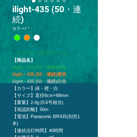
ilight-435 (50・連
続)
カラー1
*
〈ウキライト＆水中ライト〉
【商品名】
ilight - 435 (50・連続)緑色
ilight - 435 (50・連続)橙色
ilight - 435 (50・連続)白色
【カラー】緑・橙・白
【サイズ】直径6cm×68mm
【重量】2.4g (0.6号相当)
【視認距離】50m
【電池】Panasonic BR435(別売1
本)
【連続点灯時間】40時間