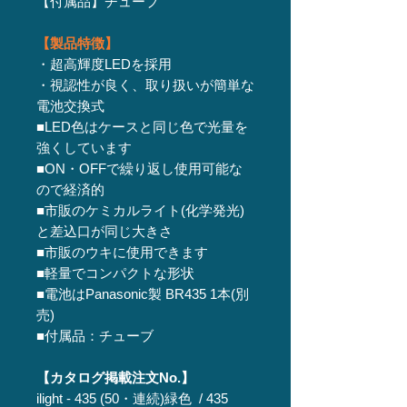
【付属品】チューブ
【製品特徴】
・超高輝度LEDを採用
・視認性が良く、取り扱いが簡単な
電池交換式
■LED色はケースと同じ色で光量を
強くしています
■ON・OFFで繰り返し使用可能な
ので経済的
■市販のケミカルライト(化学発光)
と差込口が同じ大きさ
■市販のウキに使用できます
■軽量でコンパクトな形状
■電池はPanasonic製 BR435 1本(別
売)
■付属品：チューブ
【カタログ掲載注文No.】
ilight - 435 (50・連続)緑色 / 435